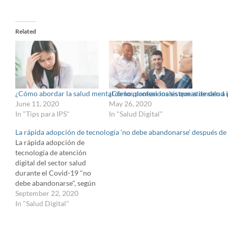
Related
¿Cómo abordar la salud mental de los profesionales que atienden a 
¿Cómo planean los sistemas de salud i
June 11, 2020
May 26, 2020
In "Tips para IPS"
In "Salud Digital"
La rápida adopción de tecnología ‘no debe abandonarse’ después de
La rápida adopción de
tecnología de atención
digital del sector salud
durante el Covid-19 "no
debe abandonarse", según
un nuevo informe.
September 22, 2020
In "Salud Digital"